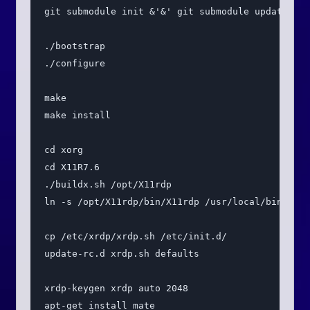
git submodule init &'&' git submodule update
./bootstrap
./configure
make
make install
cd xorg
cd X11R7.6
./buildx.sh /opt/X11rdp
ln -s /opt/X11rdp/bin/X11rdp /usr/local/bin/X11r
cp /etc/xrdp/xrdp.sh /etc/init.d/
update-rc.d xrdp.sh defaults
xrdp-keygen xrdp auto 2048
apt-get install mate