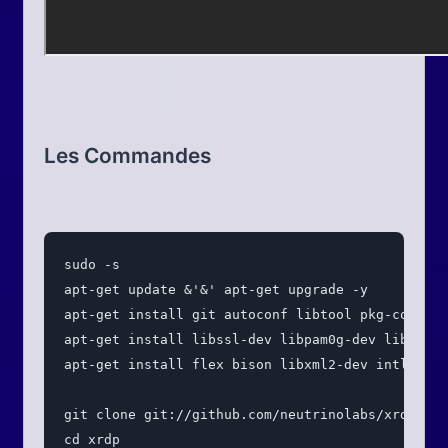
Les Commandes
sudo -s
apt-get update &'&' apt-get upgrade -y
apt-get install git autoconf libtool pkg-config 
apt-get install libssl-dev libpam0g-dev libjpeg-
apt-get install flex bison libxml2-dev intltool 
git clone git://github.com/neutrinolabs/xrdp.git
cd xrdp