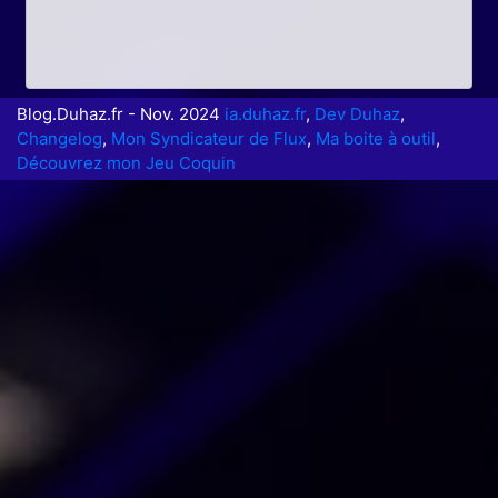
Blog.Duhaz.fr - Nov. 2024
ia.duhaz.fr
,
Dev Duhaz
,
Changelog
,
Mon Syndicateur de Flux
,
Ma boite à outil
,
Découvrez mon Jeu Coquin