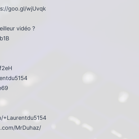
ps://goo.gl/wjUvqk
illeur vidéo ?
Lb1B
Pf2eH
urentdu5154
ve69
1
om/+Laurentdu5154
k.com/MrDuhaz/