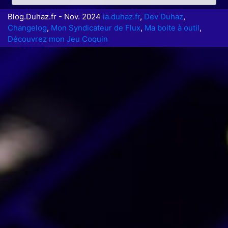
Blog.Duhaz.fr - Nov. 2024
ia.duhaz.fr
,
Dev Duhaz
,
Changelog
,
Mon Syndicateur de Flux
,
Ma boite à outil
,
Découvrez mon Jeu Coquin