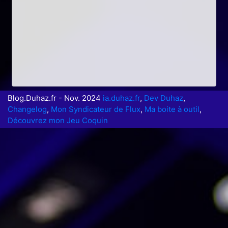
Blog.Duhaz.fr - Nov. 2024
ia.duhaz.fr
,
Dev Duhaz
,
Changelog
,
Mon Syndicateur de Flux
,
Ma boite à outil
,
Découvrez mon Jeu Coquin