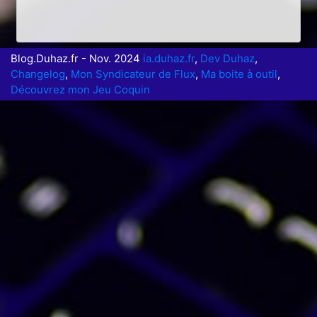
Blog.Duhaz.fr - Nov. 2024
ia.duhaz.fr
,
Dev Duhaz
,
Changelog
,
Mon Syndicateur de Flux
,
Ma boite à outil
,
Découvrez mon Jeu Coquin