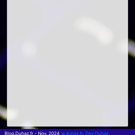
Blog.Duhaz.fr - Nov. 2024
ia.duhaz.fr
,
Dev Duhaz
,