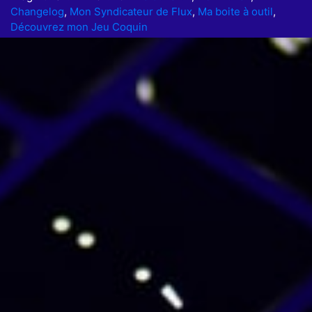
Changelog
,
Mon Syndicateur de Flux
,
Ma boite à outil
,
Découvrez mon Jeu Coquin