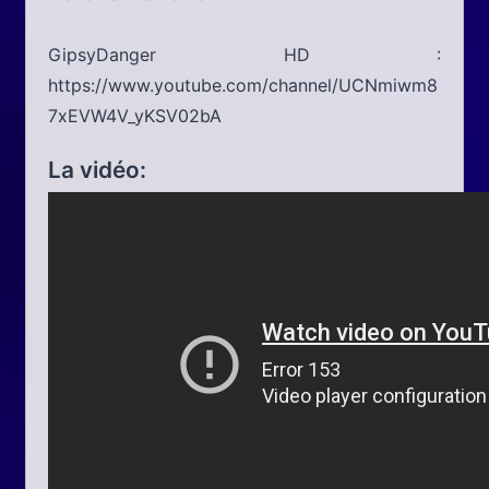
GipsyDanger HD :
https://www.youtube.com/channel/UCNmiwm8
7xEVW4V_yKSV02bA
La vidéo: