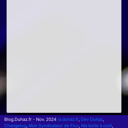
Blog.Duhaz.fr - Nov. 2024
ia.duhaz.fr
,
Dev Duhaz
,
Changelog
,
Mon Syndicateur de Flux
,
Ma boite à outil
,