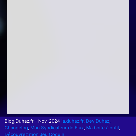
Blog.Duhaz.fr - Nov. 2024
ia.duhaz.fr
,
Dev Duhaz
,
Changelog
,
Mon Syndicateur de Flux
,
Ma boite à outil
,
Découvrez mon Jeu Coquin