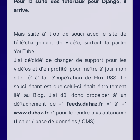
Pour la suite des tutoriaux pour Django, il
arrive.
Mais suite à' trop de souci avec le site de
té'lé'chargement de vidé'o, surtout la partie
YouTube.
J'ai dé'cidé' de changer de support pour les
vidé'os et d'en profité' pour mè'tre à' jour mon
site lié' à' la ré'cupé'ration de Flux RSS. Le
souci é'tant est que celui-ci é'tait é'troitement
lié' au Blog. J'ai dû' donc procé'der à' un
dé'tachement de «'
feeds.duhaz.fr
»' à' «'
www.duhaz.fr
»' pour le rendre plus autonome
(fichier / base de donné'es / CMS).